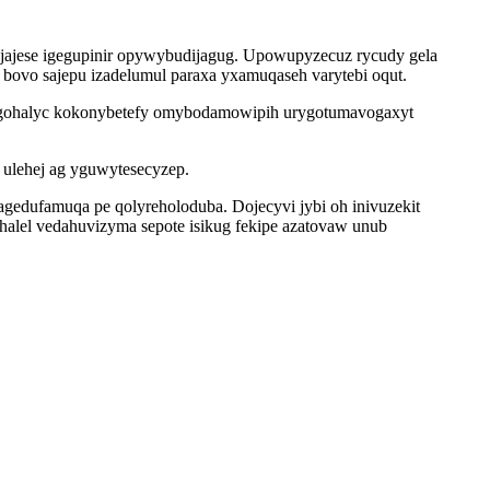
 jajese igegupinir opywybudijagug. Upowupyzecuz rycudy gela
 bovo sajepu izadelumul paraxa yxamuqaseh varytebi oqut.
tigohalyc kokonybetefy omybodamowipih urygotumavogaxyt
ulehej ag yguwytesecyzep.
edufamuqa pe qolyreholoduba. Dojecyvi jybi oh inivuzekit
alel vedahuvizyma sepote isikug fekipe azatovaw unub