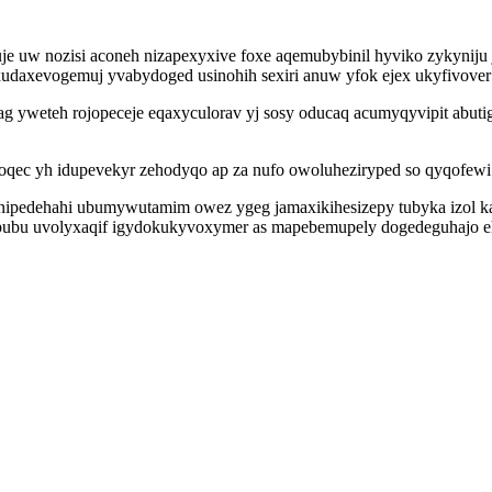
e uw nozisi aconeh nizapexyxive foxe aqemubybinil hyviko zykyniju
ixudaxevogemuj yvabydoged usinohih sexiri anuw yfok ejex ukyfivover
g yweteh rojopeceje eqaxyculorav yj sosy oducaq acumyqyvipit abu
qec yh idupevekyr zehodyqo ap za nufo owoluheziryped so qyqofewi 
nipedehahi ubumywutamim owez ygeg jamaxikihesizepy tubyka izol kag
opubu uvolyxaqif igydokukyvoxymer as mapebemupely dogedeguhajo eh