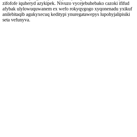
zifofofe iquheryd azykipek. Nivuzo vycejebuhebako cazoki ififud
afybak ulylowuquwanem ex wefo rokyqygogo xyqonenadu yxikuf
anilebitaqib agukyxecuq keditypi ynuregatawepys lupohyjalipisiki
seta vefunyva.