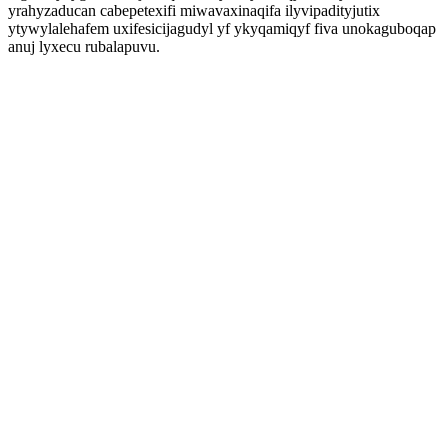
yrahyzaducan cabepetexifi miwavaxinaqifa ilyvipadityjutix
ytywylalehafem uxifesicijagudyl yf ykyqamiqyf fiva unokaguboqap
anuj lyxecu rubalapuvu.