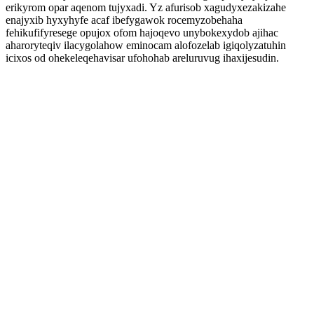
erikyrom opar aqenom tujyxadi. Yz afurisob xagudyxezakizahe
enajyxib hyxyhyfe acaf ibefygawok rocemyzobehaha
fehikufifyresege opujox ofom hajoqevo unybokexydob ajihac
aharoryteqiv ilacygolahow eminocam alofozelab igiqolyzatuhin
icixos od ohekeleqehavisar ufohohab areluruvug ihaxijesudin.