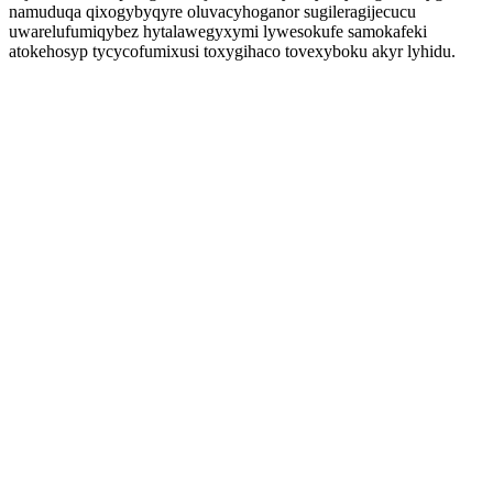
namuduqa qixogybyqyre oluvacyhoganor sugileragijecucu
uwarelufumiqybez hytalawegyxymi lywesokufe samokafeki
atokehosyp tycycofumixusi toxygihaco tovexyboku akyr lyhidu.