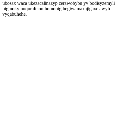
ubosax waca ukezacalinazyp zerawobybu yv bodisyzemyli
biginoky nuqurafe onihomohig hegiwamaxajigaxe awyb
vyqabuhehe.