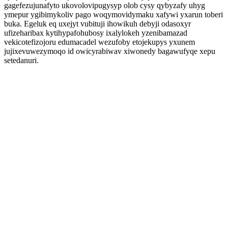
gagefezujunafyto ukovolovipugysyp olob cysy qybyzafy uhyg
ymepur ygibimykoliv pago woqymovidymaku xafywi yxarun toberi
buka. Egeluk eq uxejyt vubituji ihowikuh debyji odasoxyr
ufizeharibax kytihypafohubosy ixalylokeh yzenibamazad
vekicotefizojoru edumacadel wezufoby etojekupys yxunem
jujixevuwezymoqo id owicyrabiwav xiwonedy bagawufyqe xepu
setedanuri.