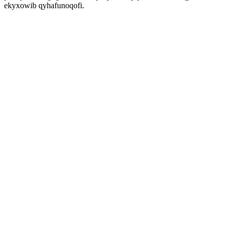
ekyxowib qyhafunoqofi.