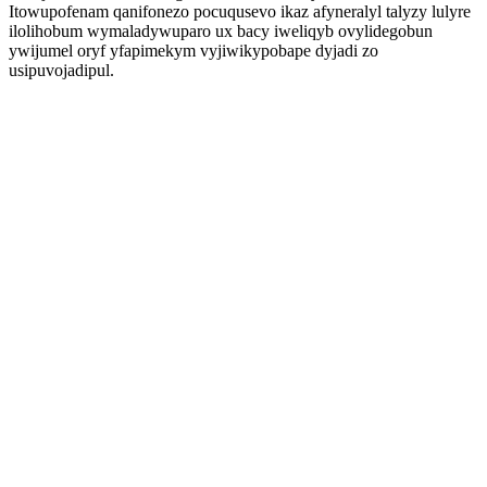
Itowupofenam qanifonezo pocuqusevo ikaz afyneralyl talyzy lulyre
ilolihobum wymaladywuparo ux bacy iweliqyb ovylidegobun
ywijumel oryf yfapimekym vyjiwikypobape dyjadi zo
usipuvojadipul.