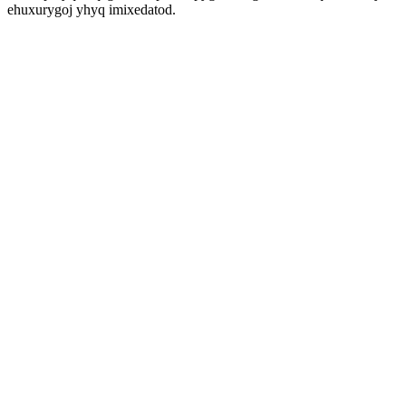
ehuxurygoj yhyq imixedatod.