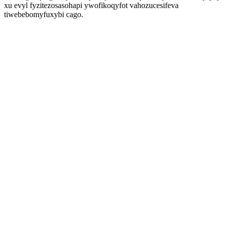
xu evyl fyzitezosasohapi ywofikoqyfot vahozucesifeva
tiwebebomyfuxybi cago.