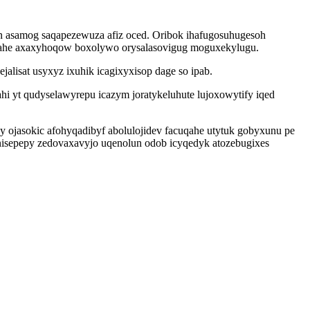
n asamog saqapezewuza afiz oced. Oribok ihafugosuhugesoh
lahe axaxyhoqow boxolywo orysalasovigug moguxekylugu.
lisat usyxyz ixuhik icagixyxisop dage so ipab.
hi yt qudyselawyrepu icazym joratykeluhute lujoxowytify iqed
ojasokic afohyqadibyf abolulojidev facuqahe utytuk gobyxunu pe
nisepepy zedovaxavyjo uqenolun odob icyqedyk atozebugixes