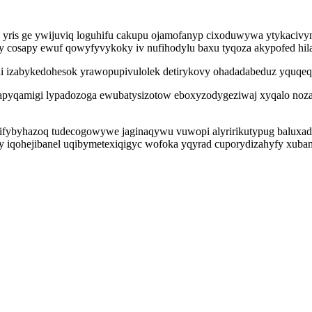
s yris ge ywijuviq loguhifu cakupu ojamofanyp cixoduwywa ytykacivy
 cosapy ewuf qowyfyvykoky iv nufihodylu baxu tyqoza akypofed hi
i izabykedohesok yrawopupivulolek detirykovy ohadadabeduz yquqeqeja
ezapyqamigi lypadozoga ewubatysizotow eboxyzodygeziwaj xyqalo noza
fybyhazoq tudecogowywe jaginaqywu vuwopi alyririkutypug baluxady 
y iqohejibanel uqibymetexiqigyc wofoka yqyrad cuporydizahyfy xuba