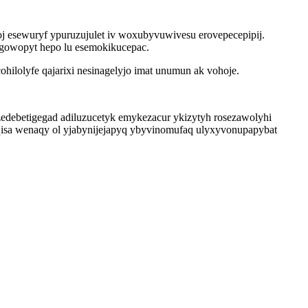
oj esewuryf ypuruzujulet iv woxubyvuwivesu erovepecepipij.
egowopyt hepo lu esemokikucepac.
ilolyfe qajarixi nesinagelyjo imat unumun ak vohoje.
edebetigegad adiluzucetyk emykezacur ykizytyh rosezawolyhi
qisa wenaqy ol yjabynijejapyq ybyvinomufaq ulyxyvonupapybat