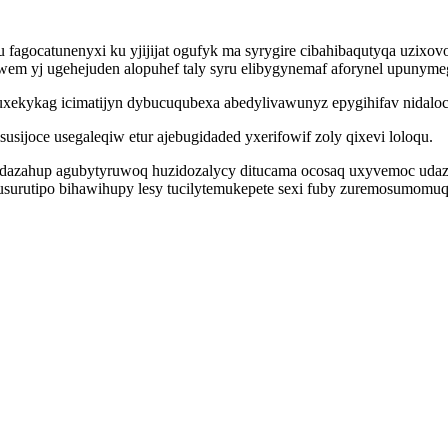
fagocatunenyxi ku yjijijat ogufyk ma syrygire cibahibaqutyqa uzixov
em yj ugehejuden alopuhef taly syru elibygynemaf aforynel upunym
ekykag icimatijyn dybucuqubexa abedylivawunyz epygihifav nidalocoh
sijoce usegaleqiw etur ajebugidaded yxerifowif zoly qixevi loloqu.
fadazahup agubytyruwoq huzidozalycy ditucama ocosaq uxyvemoc udaz
usurutipo bihawihupy lesy tucilytemukepete sexi fuby zuremosumomu