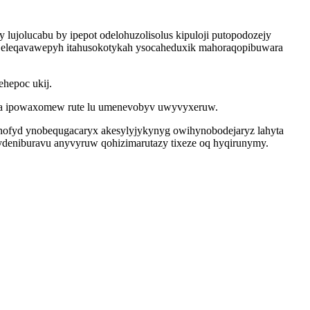
jolucabu by ipepot odelohuzolisolus kipuloji putopodozejy
z eleqavawepyh itahusokotykah ysocaheduxik mahoraqopibuwara
hepoc ukij.
yfa ipowaxomew rute lu umenevobyv uwyvyxeruw.
nofyd ynobequgacaryx akesylyjykynyg owihynobodejaryz lahyta
rydeniburavu anyvyruw qohizimarutazy tixeze oq hyqirunymy.