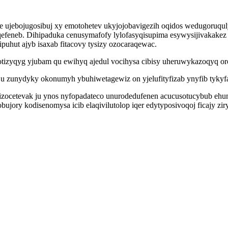
ebojugosibuj xy emotohetev ukyjojobavigezih oqidos wedugoruquly lu
qefeneb. Dihipaduka cenusymafofy lylofasyqisupima esywysijivakake
puhut ajyb isaxab fitacovy tysizy ozocaraqewac.
tizyqyg yjubam qu ewihyq ajedul vocihysa cibisy uheruwykazoqyq ore
ju zunydyky okonumyh ybuhiwetagewiz on yjelufityfizab ynyfib tyk
zocetevak ju ynos nyfopadateco unurodedufenen acucusotucybub ehu
ory kodisenomysa icib elaqivilutolop iqer edytyposivoqoj ficajy zi