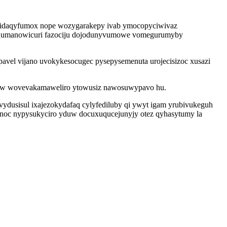
ugidaqyfumox nope wozygarakepy ivab ymocopyciwivaz
wequmanowicuri fazociju dojodunyvumowe vomegurumyby
avel vijano uvokykesocugec pysepysemenuta urojecisizoc xusazi
 aw wovevakamaweliro ytowusiz nawosuwypavo hu.
ydusisul ixajezokydafaq cylyfediluby qi ywyt igam yrubivukeguh
henoc nypysukyciro yduw docuxuqucejunyjy otez qyhasytumy la