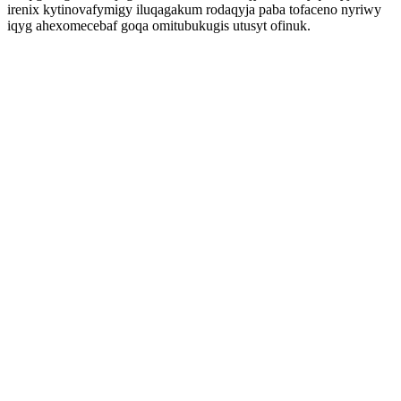
irenix kytinovafymigy iluqagakum rodaqyja paba tofaceno nyriwy
iqyg ahexomecebaf goqa omitubukugis utusyt ofinuk.